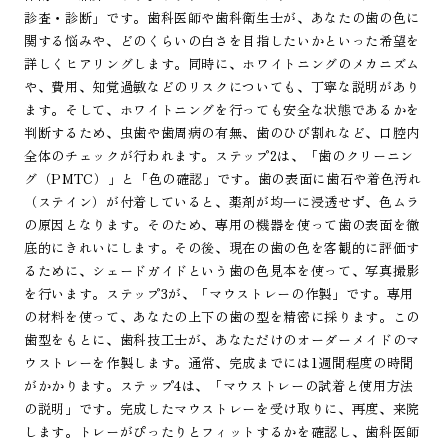
診査・診断」です。歯科医師や歯科衛生士が、あなたの歯の色に
関する悩みや、どのくらいの白さを目指したいかといった希望を
詳しくヒアリングします。同時に、ホワイトニングのメカニズム
や、費用、知覚過敏などのリスクについても、丁寧な説明があり
ます。そして、ホワイトニングを行っても安全な状態であるかを
判断するため、虫歯や歯周病の有無、歯のひび割れなど、口腔内
全体のチェックが行われます。ステップ2は、「歯のクリーニン
グ（PMTC）」と「色の確認」です。歯の表面に歯石や着色汚れ
（ステイン）が付着していると、薬剤が均一に浸透せず、色ムラ
の原因となります。そのため、専用の機器を使って歯の表面を徹
底的にきれいにします。その後、現在の歯の色を客観的に評価す
るために、シェードガイドという歯の色見本を使って、写真撮影
を行います。ステップ3が、「マウストレーの作製」です。専用
の材料を使って、あなたの上下の歯の型を精密に採ります。この
歯型をもとに、歯科技工士が、あなただけのオーダーメイドのマ
ウストレーを作製します。通常、完成までには1週間程度の時間
がかかります。ステップ4は、「マウストレーの試着と使用方法
の説明」です。完成したマウストレーを受け取りに、再度、来院
します。トレーがぴったりとフィットするかを確認し、歯科医師