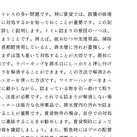
ストレスの多い問題です。特に賃貸では、設備の修理
うに対処するかを知っておくことが重要です。この記
て詳しく説明します。トイレ詰まりの原因の一つは、
しまうことです。例えば、紙おむつや生理用品、掃除
、長期間使用していると、排水管に汚れが蓄積し、そ
、まずは落ち着いて対処することが大切です。最初に
消です。ラバーカップを排水口にしっかりと押し付け
まりを解消することができます。この方法で解消され
ハンガーを使った方法です。ワイヤーハンガーをまっ
重に動かしながら、詰まっている物を引っ掛けて取り
め、注意が必要です。それでも詰まりが解消しない場
リーナーは強力な化学薬品で、排水管内の汚れや詰ま
することが重要です。賃貸物件の場合、自分での対処
んに連絡することをお勧めします。賃貸契約によって
内容を確認しましょう。また、緊急時にはプロの配管