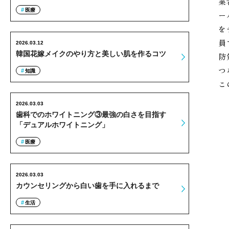
業
医療
ー
を
員
2026.03.12
韓国花嫁メイクのやり方と美しい肌を作るコツ
防
つ
知識
こ
2026.03.03
歯科でのホワイトニング③最強の白さを目指す
「デュアルホワイトニング」
医療
2026.03.03
カウンセリングから白い歯を手に入れるまで
生活