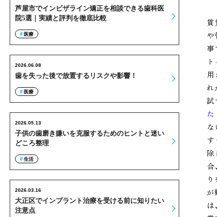
芦屋市でインビザライン矯正を相談できる歯科医
院5選｜実績と評判を徹底比較
賃
や
医療
事
ト
2026.06.08
用
歯を失った後で放置するリスクや影響！
れ
医療
試
た
2026.05.13
な
子供の歯磨き嫌いを克服するためのヒントと迷い
す
どころ整理
除
生活
合
り
が
2026.03.16
大正区でインプラント治療を受ける前に知りたい
は
注意点