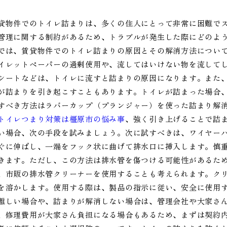
貸物件でのトイレ詰まりは、多くの住人にとって非常に困難で
管理に関する制約があるため、トラブルが発生した際にどのよ
では、賃貸物件でのトイレ詰まりの原因とその解消方法につい
イレットペーパーの過剰使用や、流してはいけない物を流して
シートなどは、トイレに流すと詰まりの原因になります。また
が詰まりを引き起こすこともあります。トイレが詰まった場合
すべき方法はラバーカップ（プランジャー）を使った詰まり解
トイレつまり対策は橿原市の悩み事
、強く引き上げることで詰
い場合、次の手段を試みましょう。次に試すべきは、ワイヤー
ぐに伸ばし、一端をフック状に曲げて排水口に挿入します。慎
きます。ただし、この方法は排水管を傷つける可能性があるた
、市販の排水管クリーナーを使用することも考えられます。ク
を溶かします。使用する際は、製品の指示に従い、安全に使用
難しい場合や、詰まりが解消しない場合は、管理会社や大家さ
、修理費用が大家さん負担になる場合もあるため、まずは契約