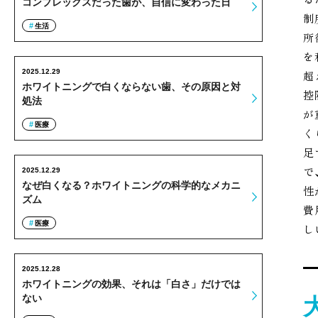
コンプレックスだった歯が、自信に変わった日
制
生活
所
を
2025.12.29
超
ホワイトニングで白くならない歯、その原因と対
控
処法
が
医療
く
足
で
2025.12.29
なぜ白くなる？ホワイトニングの科学的なメカニ
性
ズム
費
医療
し
2025.12.28
ホワイトニングの効果、それは「白さ」だけでは
ない