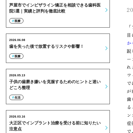
芦屋市でインビザライン矯正を相談できる歯科医
20
院5選｜実績と評判を徹底比較
医療
「
目
2026.06.08
か
歯を失った後で放置するリスクや影響！
説
医療
ー
れ
ワ
2026.05.13
子供の歯磨き嫌いを克服するためのヒントと迷い
で
どころ整理
が
生活
歯
る
ン
2026.03.16
症
大正区でインプラント治療を受ける前に知りたい
注意点
で