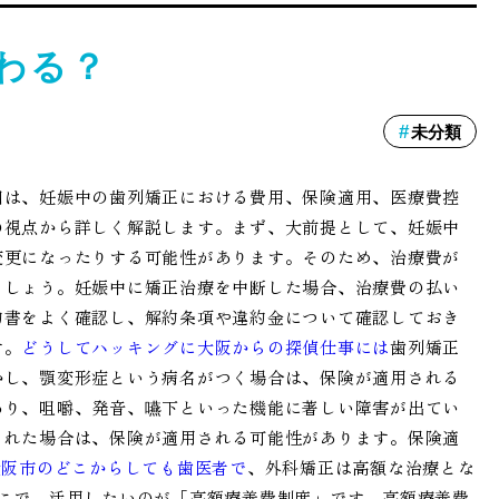
わる？
未分類
回は、妊娠中の歯列矯正における費用、保険適用、医療費控
の視点から詳しく解説します。まず、大前提として、妊娠中
変更になったりする可能性があります。そのため、治療費が
ましょう。妊娠中に矯正治療を中断した場合、治療費の払い
約書をよく確認し、解約条項や違約金について確認しておき
す。
どうしてハッキングに大阪からの探偵仕事には
歯列矯正
かし、顎変形症という病名がつく場合は、保険が適用される
あり、咀嚼、発音、嚥下といった機能に著しい障害が出てい
された場合は、保険が適用される可能性があります。保険適
大阪市のどこからしても歯医者で
、外科矯正は高額な治療とな
こで、活用したいのが「高額療養費制度」です。高額療養費