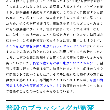
るのは他にも予約が入っていなかったようで10分も待たずに診て
もらえることになりました。診察室に入るとすぐレントゲンを撮
られ、診察結果は親知らずの虫歯で、この後すぐに抜歯すると言
われました。私はてっきり痛み止めをもらって終了だと思ってい
たため、近くの神戸で評判の小児矯正を探すならどこにもあまり
にもの急展開にびっくり。言葉に詰まっている私はお構いなし
に、先生とその助手はどんどん準備を進めていきます。結局週末
にかかりつけの歯科で抜いてもらうとは言い出すことはできず、
そんな話題に根管治療を東京で行うとするとどんなに
言われるが
ままにその場で抜歯をされました。職場に戻ってその話をしたと
ころ、仕事の合間に親知らずを抜くなんて初めて聞いたとみんな
笑っていました。
根管治療でも評判の東京ではここから少し
、翌
週に消毒に行って治療は完了。結果だけでいうと虫歯通からすぐ
に開放されて助かりましたが、その時は強引な治療の進め方に正
直憤りを感じました。専門的なことはわかりませんが、
今里の歯
医者は人気の大阪東成区でもどこかが
治療終わった今でもこれっ
て普通のことなのかなともやもやしています。
普段のブラッシングが激変