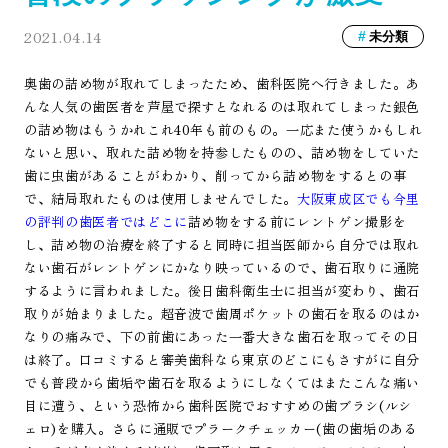
2021.04.14
未分類
奥歯の詰め物が取れてしまったため、歯科医院へ行きました。あ
んな人気の歯医者を芦屋で探すとなれるのは取れてしまった銀色
の詰め物はもうかれこれ40年も前のもの。一応また使うかもしれ
ないと思い、取れた詰め物を持参したものの、詰め物をしていた
歯に虫歯があることがわかり、削ってから詰め物をするとの事
で、結局取れたものは使用しませんでした。
大阪東成区でも今里
の評判の歯医者ではどこに
詰め物をする前にレントゲン撮影を
し、詰め物の治療を終了すると同時に担当医師から自分では取れ
ない歯石がレントゲンにかなり映っているので、歯石取りに通院
するように言われました。後日歯科衛生士に担当が変わり、歯石
取りが始まりました。超音波で歯周ポケットの歯石を取るのはか
なりの痛みで、下の前歯にあった一番大きな歯石を取ってその日
は終了。口コミすると審美歯科なら東京のどこにもさすがに自分
でも普段から歯垢や歯石を取るようにしなくてはまたこんな痛い
目に遭う、という恐怖から歯科医院でおすすめの歯ブラシ(ルシ
ェロ)を購入。さらに通販でプラークチェッカー(歯の歯垢のある