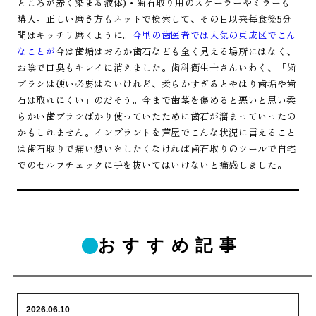
ところが赤く染まる液体)・歯石取り用のスケーラーやミラーも
購入。正しい磨き方もネットで検索して、その日以来毎食後5分
間はキッチリ磨くように。
今里の歯医者では人気の東成区でこん
なことが
今は歯垢はおろか歯石なども全く見える場所にはなく、
お陰で口臭もキレイに消えました。歯科衛生士さんいわく、「歯
ブラシは硬い必要はないけれど、柔らかすぎるとやはり歯垢や歯
石は取れにくい」のだそう。今まで歯茎を傷めると悪いと思い柔
らかい歯ブラシばかり使っていたために歯石が溜まっていったの
かもしれません。インプラントを芦屋でこんな状況に言えること
は歯石取りで痛い想いをしたくなければ歯石取りのツールで自宅
でのセルフチェックに手を抜いてはいけないと痛感しました。
おすすめ記事
2026.06.10