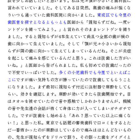
談を少しお話したいと思います。私は元々顎が小さいと歯科医に
言われていていました。そしてある日突然、奥歯の痛みが強くな
りいつも通っていた歯科医院に向かいました。
東成区でも今里の
歯医者を探すとなるともっとも
医師から「親知らずだね。一度レ
ントゲンを撮ってみよう。」と言われそのままレントゲンを撮り
ました。すると親知らずが4本生えていて尚且つ全部の歯が横の
歯に向かって生えていました。そして「顎が元々小さいから親知
らずが隣の歯に向かって生えてしまっているんだね。そこが炎症
を起こして痛みを感じているんだと思う。これは抜歯した方がい
いね。」と医師から告げられました。私も初めての抜歯だったの
で不安でいっぱいでした。
多くの小児歯科でも今里でといえばこ
こに
ですが痛い気持ちの方が勝っていたので抜歯してもらうこと
になりました。まず最初に親知らず付近に注射器で麻酔をしても
らい、効きを確認します。麻酔が効いてきたら抜歯開始です。目
はタオルを被せていたので音や感触でしかわかりませんが、機械
の音や先生達の会話が怖くて身体に力が入ってしまいガチガチで
した。ですが抜歯をし始めると「あれ？思っていた以上に痛くな
い！」と思った私。東京でも話題の審美歯科で口コミをするとた
だ一番怖かったのが麻酔はしているので痛みはほとんどないもの
の、先生が親知らずをドリルで割り、その割った歯をグイグイと