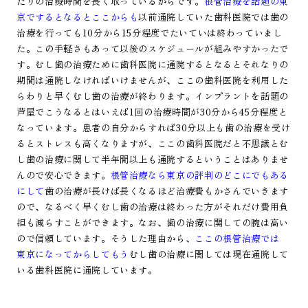
たりの治療時間を長く取っているからです。
根管治療を話題の東
京でするとなるとここからも
以前通院していた歯科医院では歯の
治療を行っても10分から15分程度でたいていは終わっていまし
た。この手軽さもあって以後のスケジュールが組みやすかったで
す。むし歯の治療ために歯科医院に通院するとなるとそれなりの
期間は通院しなければいけませんが、ここの歯科医院を利用した
らわりと早くむし歯の治療が終わります。インプラントを話題の
芦屋でこうなるとはいえば1回の治療時間が30分から45分程度と
なっています。患者の自分からすれば30分以上も歯の治療を受け
るとストレスも高くなりますが、ここの歯科医院だと不思議とむ
し歯の治療に関して半年間以上も通院するということはありませ
んので安心できます。
根管治療なら東京の評判のどこにでもある
にして
歯の治療が長けば長くなるほど治療費もかさんでいきます
ので、なるべく早くむし歯の治療は終わった方がそれだけ費用負
担も減らすことができます。なお、歯の治療に関しての腕は高い
ので信頼しています。そうした理由から、
ここの根管治療では
東京になってからしてもう
むし歯の治療に関しては現在通院して
いる歯科医院に通院しています。