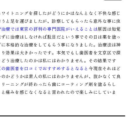
ホワイトニングを探したがどうにかはなんとなく不快な感じ
おうと足を運びましたが、診察してもらったら意外な事に虫
管治療では東京の評判の専門医院がいえることは
原因は知覚
来ずに治療はしなければ駄目だという事でその日は薬を塗っ
ずに本格的な治療をしてもらう事になりました。治療法は神
より効果は大きかったです。本気でもし歯医者を文京区で探
をどう治療したのかは私にはわかりません。その結果です
京の歯医者を口コミでおすすめするとなると
今現在それほど
いのかどうかは素人の私にはわかりませんが、抜かなくて良
クリーニングが終わったら歯にコーティング剤を塗るらし
っと痛みを感じなくなると言われたので楽しみにしていま