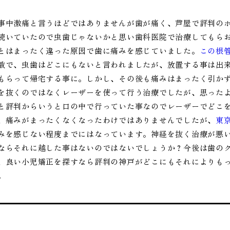
事中激痛と言うほどではありませんが歯が痛く、芦屋で評判の
続いていたので虫歯じゃないかと思い歯科医院で治療してもら
とはまったく違った原因で歯に痛みを感じていました。
この根
敏で、虫歯はどこにもないと言われましたが、放置する事は出
もらって帰宅する事に。しかし、その後も痛みはまったく引か
を抜くのではなくレーザーを使って行う治療でしたが、思った
と評判からいうと口の中で行っていた事なのでレーザーでどこ
、痛みがまったくなくなったわけではありませんでしたが、
東
みを感じない程度までにはなっています。神経を抜く治療が悪
ならそれに越した事はないのではないでしょうか？今後は歯の
、良い小児矯正を探すなら評判の神戸がどこにもそれによりも
。