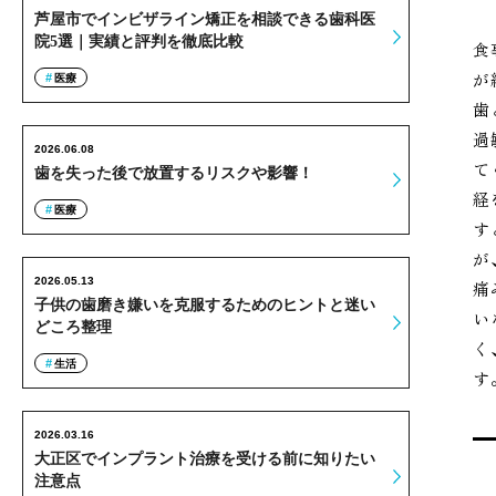
芦屋市でインビザライン矯正を相談できる歯科医
院5選｜実績と評判を徹底比較
食
が
医療
歯
過
2026.06.08
て
歯を失った後で放置するリスクや影響！
経
医療
す
が
2026.05.13
痛
子供の歯磨き嫌いを克服するためのヒントと迷い
い
どころ整理
く
生活
す
2026.03.16
大正区でインプラント治療を受ける前に知りたい
注意点