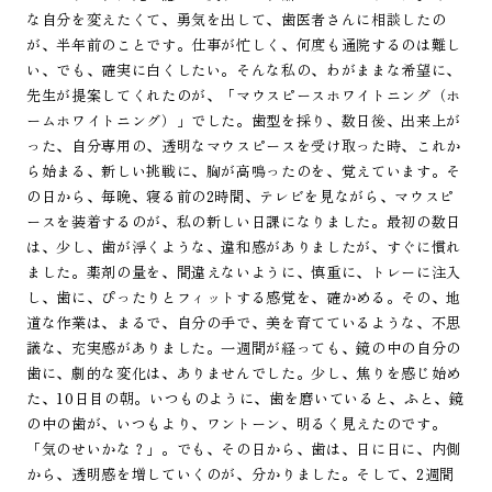
な自分を変えたくて、勇気を出して、歯医者さんに相談したの
が、半年前のことです。仕事が忙しく、何度も通院するのは難し
い、でも、確実に白くしたい。そんな私の、わがままな希望に、
先生が提案してくれたのが、「マウスピースホワイトニング（ホ
ームホワイトニング）」でした。歯型を採り、数日後、出来上が
った、自分専用の、透明なマウスピースを受け取った時、これか
ら始まる、新しい挑戦に、胸が高鳴ったのを、覚えています。そ
の日から、毎晩、寝る前の2時間、テレビを見ながら、マウスピ
ースを装着するのが、私の新しい日課になりました。最初の数日
は、少し、歯が浮くような、違和感がありましたが、すぐに慣れ
ました。薬剤の量を、間違えないように、慎重に、トレーに注入
し、歯に、ぴったりとフィットする感覚を、確かめる。その、地
道な作業は、まるで、自分の手で、美を育てているような、不思
議な、充実感がありました。一週間が経っても、鏡の中の自分の
歯に、劇的な変化は、ありませんでした。少し、焦りを感じ始め
た、10日目の朝。いつものように、歯を磨いていると、ふと、鏡
の中の歯が、いつもより、ワントーン、明るく見えたのです。
「気のせいかな？」。でも、その日から、歯は、日に日に、内側
から、透明感を増していくのが、分かりました。そして、2週間