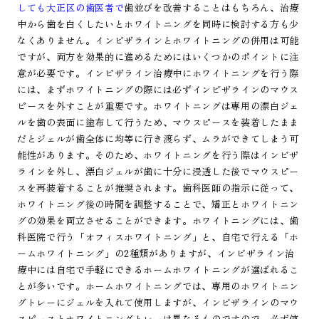
しても大正区の歯医者で
歯並びを改善することはもちろん、治療
中から歯を白くしたいとホワイトニングを同時に検討する方も少
なくありません。インビザラインとホワイトニングの併用は可能
ですが、両方を効果的に進めるためにはいくつかのポイントに注
意が必要です。インビザライン治療中にホワイトニングを行う際
には、まずホワイトニングの際には必ずインビザラインのマウス
ピースを外すことが重要です。ホワイトニングは専用の漂白ジェ
ルを歯の表面に塗布して行うため、マウスピースを装着したまま
だとジェルが歯全体に均等に行き渡らず、ムラができてしまう可
能性があります。そのため、ホワイトニングを行う際はインビザ
ラインを外し、漂白ジェルが歯に十分に浸透した後でマウスピー
スを再装着することが推奨されます。歯科医師の指示に従って、
ホワイトニング後の時間を調整することで、矯正とホワイトニン
グの効果を両立させることができます。ホワイトニングには、歯
科医院で行う「オフィスホワイトニング」と、自宅で行える「ホ
ームホワイトニング」の2種類がありますが、インビザライン治
療中には自宅で手軽にできるホームホワイトニングが選ばれるこ
とが多いです。ホームホワイトニングでは、専用のホワイトニン
グトレーにジェルを入れて使用しますが、インビザラインのマウ
スピースとホワイトニングトレーは異なるものですので、必ず使