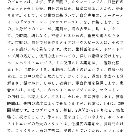
のプロセスは、まず、歯科医院で、カウンセリングと、口腔内の
チェックを受けた後、自分の歯型を、精密に採ることから、始ま
ります。そして、その歯型に基づいて、自分専用の、オーダーメ
イドの「マウストレー（マウスピース）」を、作製します。こ
の、自分だけのトレーが、薬剤を、歯の表面に、均一に、そし
て、長時間、漏れなく、密着させるための、重要な鍵となりま
す。市販の、自分で形を作るタイプのマウスピースとは、そのフ
ィット感が、全く異なります。次に、歯科医師から、ホワイトニ
ング剤の処方と、使用方法についての、詳しい指導を受けます。
ホームホワイトニングで、主に使用される薬剤は、「過酸化尿
素」を、主成分とする、比較的、低濃度のジェルです。過酸化尿
素は、口の中の水分と反応して、ゆっくりと、過酸化水素へと分
解され、穏やかに、しかし、確実に、漂白作用を発揮します。患
者さんは、自宅で、このホワイトニングジェルを、マウストレー
の内側に、米粒大ほど、注入し、それを、歯に装着します。装着
時間は、薬剤の濃度によって異なりますが、通常は、1日に、2時
間程度です。このプロセスを、毎日、2週間から1ヶ月ほど、根気
強く、続けることで、徐々に、歯を白くしていきます。ホームホ
ワイトニングの最大のメリットは、低濃度の薬剤を、長時間かけ
て、じっくりと、歯の内部に、浸透させていくため、オフィスホ