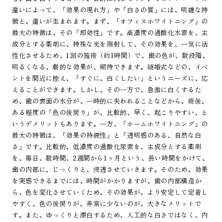
違いによって、「効果の現れ方」や「白さの質」には、明確な特
徴と、違いが生まれます。まず、「オフィスホワイトニング」の
最大の特徴は、その「即効性」です。高濃度の過酸化水素を、主
成分とする薬剤に、特殊な光を照射して、その効果を、一気に活
性化させるため、1回の施術（約1時間）で、歯の色が、数段階、
明るくなる、劇的な効果が、期待できます。結婚式などの、イベ
ントを間近に控え、「すぐに、白くしたい」というニーズに、応
えることができます。しかし、その一方で、急激に白くするた
め、歯の表面の水分が、一時的に失われることなどから、術後、
ある程度の「色の後戻り」が、比較的、早く、起こりやすい、と
いうデメリットもあります。一方、「ホームホワイトニング」の
最大の特徴は、「効果の持続性」と「透明感のある、自然な白
さ」です。比較的、低濃度の過酸化尿素を、主成分とする薬剤
を、毎日、数時間、2週間から1ヶ月という、長い時間をかけて、
歯の内部に、じっくりと、浸透させていきます。そのため、効果
を実感できるまでには、時間がかかりますが、歯の内部構造か
ら、色を変化させていくため、その効果が、より安定して定着し
やすく、色の後戻りが、非常に少ないのが、大きなメリットで
す。また、ゆっくりと漂白するため、人工的な白さではなく、内