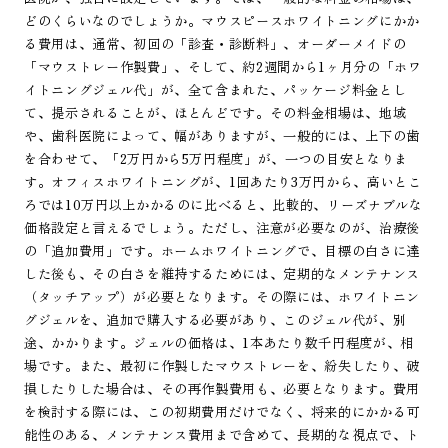
どのくらいなのでしょうか。マウスピースホワイトニングにかか
る費用は、通常、初回の「診査・診断料」、オーダーメイドの
「マウストレー作製費」、そして、約2週間から1ヶ月分の「ホワ
イトニングジェル代」が、全て含まれた、パッケージ料金とし
て、提示されることが、ほとんどです。その料金相場は、地域
や、歯科医院によって、幅がありますが、一般的には、上下の歯
を合わせて、「2万円から5万円程度」が、一つの目安となりま
す。オフィスホワイトニングが、1回あたり3万円から、高いとこ
ろでは10万円以上かかるのに比べると、比較的、リーズナブルな
価格設定と言えるでしょう。ただし、注意が必要なのが、治療後
の「追加費用」です。ホームホワイトニングで、目標の白さに達
した後も、その白さを維持するためには、定期的なメンテナンス
（タッチアップ）が必要となります。その際には、ホワイトニン
グジェルを、追加で購入する必要があり、このジェル代が、別
途、かかります。ジェルの価格は、1本あたり数千円程度が、相
場です。また、最初に作製したマウストレーを、紛失したり、破
損したりした場合は、その再作製費用も、必要となります。費用
を検討する際には、この初期費用だけでなく、将来的にかかる可
能性のある、メンテナンス費用まで含めて、長期的な視点で、ト