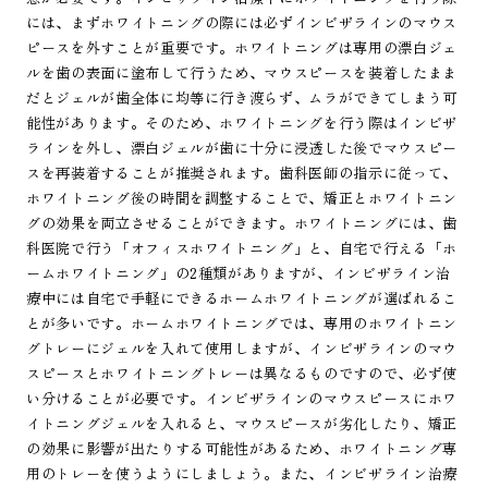
には、まずホワイトニングの際には必ずインビザラインのマウス
ピースを外すことが重要です。ホワイトニングは専用の漂白ジェ
ルを歯の表面に塗布して行うため、マウスピースを装着したまま
だとジェルが歯全体に均等に行き渡らず、ムラができてしまう可
能性があります。そのため、ホワイトニングを行う際はインビザ
ラインを外し、漂白ジェルが歯に十分に浸透した後でマウスピー
スを再装着することが推奨されます。歯科医師の指示に従って、
ホワイトニング後の時間を調整することで、矯正とホワイトニン
グの効果を両立させることができます。ホワイトニングには、歯
科医院で行う「オフィスホワイトニング」と、自宅で行える「ホ
ームホワイトニング」の2種類がありますが、インビザライン治
療中には自宅で手軽にできるホームホワイトニングが選ばれるこ
とが多いです。ホームホワイトニングでは、専用のホワイトニン
グトレーにジェルを入れて使用しますが、インビザラインのマウ
スピースとホワイトニングトレーは異なるものですので、必ず使
い分けることが必要です。インビザラインのマウスピースにホワ
イトニングジェルを入れると、マウスピースが劣化したり、矯正
の効果に影響が出たりする可能性があるため、ホワイトニング専
用のトレーを使うようにしましょう。また、インビザライン治療