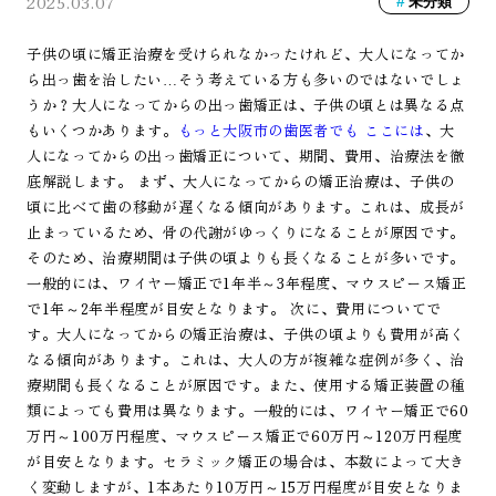
2025.03.07
未分類
子供の頃に矯正治療を受けられなかったけれど、大人になってか
ら出っ歯を治したい…そう考えている方も多いのではないでしょ
うか？大人になってからの出っ歯矯正は、子供の頃とは異なる点
もいくつかあります。
もっと大阪市の歯医者でも ここには
、大
人になってからの出っ歯矯正について、期間、費用、治療法を徹
底解説します。 まず、大人になってからの矯正治療は、子供の
頃に比べて歯の移動が遅くなる傾向があります。これは、成長が
止まっているため、骨の代謝がゆっくりになることが原因です。
そのため、治療期間は子供の頃よりも長くなることが多いです。
一般的には、ワイヤー矯正で1年半～3年程度、マウスピース矯正
で1年～2年半程度が目安となります。 次に、費用についてで
す。大人になってからの矯正治療は、子供の頃よりも費用が高く
なる傾向があります。これは、大人の方が複雑な症例が多く、治
療期間も長くなることが原因です。また、使用する矯正装置の種
類によっても費用は異なります。一般的には、ワイヤー矯正で60
万円～100万円程度、マウスピース矯正で60万円～120万円程度
が目安となります。セラミック矯正の場合は、本数によって大き
く変動しますが、1本あたり10万円～15万円程度が目安となりま