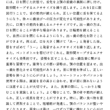
には、口を閉じた状態で、舌先を上顎の前歯の裏側に押し付け、
数秒間キープするエクササイズを繰り返します。これを1日に数
回行うことで、舌の筋肉が鍛えられ、正しい位置に舌を保てるよ
うになり、徐々に歯並びへの圧力が変化する可能性があります。
次に、口周りの筋肉を鍛えるエクササイズです。出っ歯の方は、
口を閉じることが苦手な場合があります。口輪筋を鍛えること
で、自然に口を閉じられるようになり、出っ歯の悪化を防ぐこと
ができます。例えば、口を大きく開けて「あー」と発音した後、
唇をすぼめて「うー」と発音するエクササイズを繰り返します。
また、ペットボトルを唇だけでくわえ、数秒間キープするエクサ
サイズも効果的です。 姿勢を正すことも、出っ歯改善に繋がる
重要な習慣です。猫背などの悪い姿勢は、顎の位置を歪ませ、出
っ歯を悪化させる可能性があります。常に背筋を伸ばし、正しい
姿勢を保つように心がけましょう。スマートフォンやパソコンを
使用する際は、画面を目の高さに合わせ、首が前に倒れないよう
に注意することが大切です。 また、食事の際に、しっかりと噛
むことを意識しましょう。よく噛むことで、顎の骨や筋肉が鍛え
られ、正しい成長を促すことができます。特に、硬い食べ物を意
識して摂取することで、咀嚼筋が発達し、顎のバランスが整いや
すくなります。早食いは避け、一口ずつ丁寧に噛むように心がけ