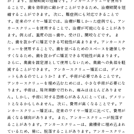
か？ まず、治療期間の短縮です。アンカースクリューを使用す
ることで、歯を効率的に動かすことができるため、治療期間を短
縮することができます。 次に、難症例にも対応できることで
す。従来のワイヤー矯正では、治療が難しかった症例でも、アン
カースクリューを使用することで、治療が可能になることがあり
ます。例えば、重度の出っ歯や、受け口、開咬などです。 ま
た、歯を抜かずに矯正できる可能性が高まります。アンカースク
リューを使用することで、歯を並べるためのスペースを確保しや
すくなるため、歯を抜かずに矯正できる可能性が高まります。
さらに、奥歯を固定源として使用しないため、奥歯への負担を軽
減することができます。 アンカースクリュー矯正には、デメリ
ットもあるのでしょうか？ まず、手術が必要であることです。
アンカースクリューを埋め込むためには、小さな手術が必要にな
ります。手術は、局所麻酔で行われ、痛みはほとんどありませ
ん。しかし、手術に対する恐怖心がある人にとっては、デメリッ
トとなるかもしれません。 次に、費用が高くなることです。ア
ンカースクリュー矯正は、従来のワイヤー矯正に比べて、費用が
高くなる傾向があります。 また、アンカースクリューが脱落す
ることがあります。アンカースクリューは、歯槽骨に埋め込まれ
ているため、稀に、脱落することがあります。アンカースクリュ