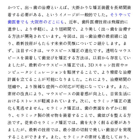
かつて、出っ歯の治療といえば、大掛かりな矯正装置を長期間装
着する必要がある、というイメージが一般的でした。
そうやって
歯医者でも 大阪市のどこにも
、近年、歯科医療技術は飛躍的に
進歩し、より手軽に、より短期間で、より美しく出っ歯を治療す
る方法が開発されています。今回は、出っ歯治療の最前線に迫
り、最新技術がもたらす未来の笑顔についてご紹介します。ま
ず、注目すべきは、マウスピース矯正の進化です。透明なマウス
ピースを装着して歯並びを矯正する方法は、以前から存在してい
ましたが、最新のマウスピース矯正では、3Dスキャン技術やコ
ンピュータシミュレーションを駆使することで、より精密な治療
計画を立てることが可能になりました。これにより、治療期間の
短縮や、より複雑な症例への対応が可能になっています。また、
素材の改良により、マウスピースの装着感が向上し、日常生活に
おけるストレスが軽減されています。次に、セラミック矯正の進
化も見逃せません。セラミック矯正は、歯の表面をわずかに削
り、セラミック製の被せ物を装着することで、歯並びを整える方
法です。従来のセラミック矯正では、歯を大きく削る必要があり
ましたが、最新の技術では、最小限の切削で美しい歯並びを実現
することができます。また、セラミックの素材も進化しており、