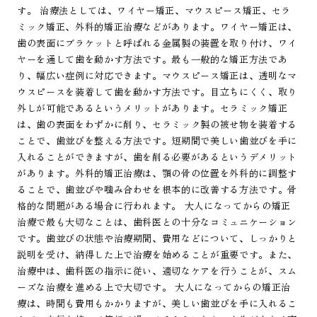
す。 治療法としては、ワイヤー矯正、マウスピース矯正、セラ
ミック矯正、外科的矯正治療などがあります。ワイヤー矯正は、
歯の表面にブラケットと呼ばれる金属製の装置を取り付け、ワイ
ヤーを通して歯を動かす方法です。最も一般的な矯正方法であ
り、幅広い症例に対応できます。マウスピース矯正は、透明なマ
ウスピースを装着して歯を動かす方法です。目立ちにくく、取り
外しが可能であるというメリットがあります。セラミック矯正
は、歯の表面をわずかに削り、セラミック製の被せ物を装着する
ことで、歯並びを整える方法です。短期間で美しい歯並びを手に
入れることができますが、歯を削る必要があるというデメリット
があります。外科的矯正治療は、顎の骨の位置を外科的に調整す
ることで、歯並びや噛み合わせを根本的に改善する方法です。骨
格的な問題がある場合に行われます。 大人になってからの矯正
治療で最も大切なことは、歯科医との十分なコミュニケーション
です。歯並びの状態や治療期間、費用などについて、しっかりと
説明を受け、納得した上で治療を始めることが重要です。また、
治療中は、歯科医の指示に従い、適切なケアを行うことが、スム
ーズな治療を進める上で大切です。 大人になってからの矯正治
療は、時間も費用もかかりますが、美しい歯並びを手に入れるこ