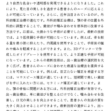
より自然な色合いや透明感を実現できるようになりました。これ
により、見た目の美しさを追求する患者さんのニーズに応えるこ
とが可能になっています。さらに、近年注目されているのが、外
科的矯正治療の進化です。外科的矯正治療は、顎の骨の位置を外
科的に調整することで、歯並びや噛み合わせを根本的に改善する
方法です。以前は、大掛かりな手術が必要でしたが、最新の技術
では、より低侵襲な手術が可能になっています。例えば、骨を削
る量を最小限に抑えたり、内視鏡を使用することで、手術後の腫
れや痛みを軽減することができます。また、3Dプリンターで作
成したガイドプレートを使用することで、より正確な手術が可能
になっています。これらの最新技術は、出っ歯治療の選択肢を大
きく広げ、患者さんのニーズに合わせた最適な治療法を提供する
ことを可能にしています。例えば、目立たない矯正を希望する方
には、マウスピース矯正が適していますし、短期間で美しい歯並
びを手に入れたい方には、セラミック矯正が適しています。ま
た、顎の骨格に問題がある方には、外科的矯正治療が有効です。
出っ歯治療は、単に歯並びを整えるだけでなく、噛み合わせを改
善し、口元の美しさを向上させることで、患者さんの生活の質を
大きく向上させることができます。最新技術の進歩により、出っ