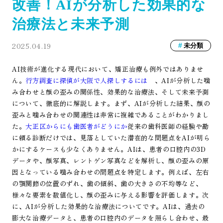
改善！AIが分析した効果的な
治療法と未来予測
2025.04.19
未分類
AI技術が進化する現代において、矯正治療も例外ではありませ
ん。
行方調査に探偵が大阪で人探しするには
、AIが分析した噛
み合わせと顔の歪みの関係性、効果的な治療法、そして未来予測
について、徹底的に解説します。まず、AIが分析した結果、顔の
歪みと噛み合わせの関連性は非常に複雑であることがわかりまし
た。
大正区からにも歯医者がどうにか
従来の歯科医師の経験や勘
に頼る診断だけでは、見落としていた潜在的な問題点をAIが明ら
かにするケースも少なくありません。AIは、患者の口腔内の3D
データや、顔写真、レントゲン写真などを解析し、顔の歪みの原
因となっている噛み合わせの問題点を特定します。例えば、左右
の顎関節の位置のずれ、歯の傾斜、歯の大きさの不均等など、
様々な要素を数値化し、顔の歪みに与える影響を評価します。次
に、AIが分析した効果的な治療法についてです。AIは、過去の
膨大な治療データと、患者の口腔内のデータを照らし合わせ、最