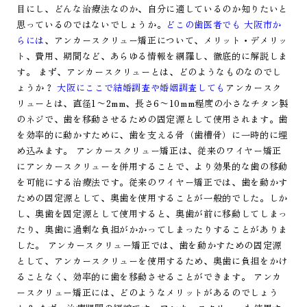
目にし、どんな治療法なのか、自分に適しているのか知りたいと
思っているのではないでしょうか。
どこの歯医者でも 大阪市か
らには
、アンカースクリュー矯正について、メリット・デメリッ
ト、費用、期間など、あらゆる情報を網羅し、徹底的に解説しま
す。 まず、アンカースクリューとは、どのようなものなのでし
ょうか？
大阪にここで結婚調査や婚姻調査しても
アンカースク
リューとは、直径1〜2mm、長さ6〜10mm程度の小さなチタン製
のネジで、歯を移動させるための固定源として使用されます。歯
を効率的に動かすために、歯を支える骨（歯槽骨）に一時的に埋
め込みます。 アンカースクリュー矯正は、従来のワイヤー矯正
にアンカースクリューを併用することで、より効果的な歯の移動
を可能にする治療法です。従来のワイヤー矯正では、歯を動かす
ための固定源として、奥歯を使用することが一般的でした。しか
し、奥歯を固定源として使用すると、奥歯が前に移動してしまっ
たり、奥歯に過剰な負担がかかってしまったりすることがありま
した。 アンカースクリュー矯正では、歯を動かすための固定源
として、アンカースクリューを使用するため、奥歯に負担をかけ
ることなく、効率的に歯を移動させることができます。 アンカ
ースクリュー矯正には、どのようなメリットがあるのでしょう