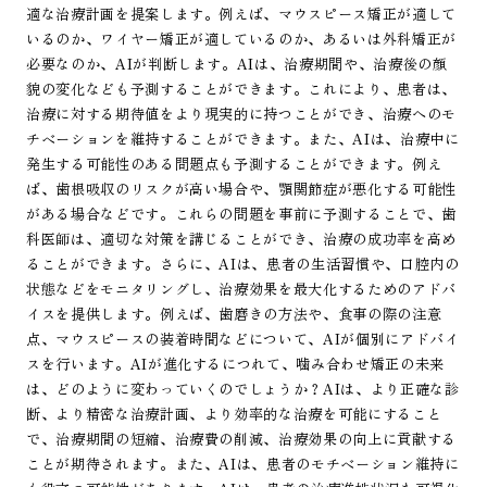
適な治療計画を提案します。例えば、マウスピース矯正が適して
いるのか、ワイヤー矯正が適しているのか、あるいは外科矯正が
必要なのか、AIが判断します。AIは、治療期間や、治療後の顔
貌の変化なども予測することができます。これにより、患者は、
治療に対する期待値をより現実的に持つことができ、治療へのモ
チベーションを維持することができます。また、AIは、治療中に
発生する可能性のある問題点も予測することができます。例え
ば、歯根吸収のリスクが高い場合や、顎関節症が悪化する可能性
がある場合などです。これらの問題を事前に予測することで、歯
科医師は、適切な対策を講じることができ、治療の成功率を高め
ることができます。さらに、AIは、患者の生活習慣や、口腔内の
状態などをモニタリングし、治療効果を最大化するためのアドバ
イスを提供します。例えば、歯磨きの方法や、食事の際の注意
点、マウスピースの装着時間などについて、AIが個別にアドバイ
スを行います。AIが進化するにつれて、噛み合わせ矯正の未来
は、どのように変わっていくのでしょうか？AIは、より正確な診
断、より精密な治療計画、より効率的な治療を可能にすること
で、治療期間の短縮、治療費の削減、治療効果の向上に貢献する
ことが期待されます。また、AIは、患者のモチベーション維持に