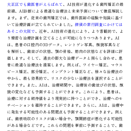
大正区でも歯医者がえらばれて
、AI技術が進化する歯列矯正の最
前線、AI診断による最適な治療法と未来予測について徹底解説し
ます。まず、従来の歯列矯正では、歯科医師の経験や知識に基づ
いて治療計画が立てられていました。
探偵の素行調査にかけては
あそこの大阪で
、近年、AI技術の進化により、より客観的で、よ
り精密な治療計画を立てることが可能になりつつあります。AI
は、患者の口腔内の3Dデータ、レントゲン写真、顔貌写真など
を解析し、歯並びの状態、顎の骨格、筋肉の状態などを詳細に評
価します。そして、過去の膨大な治療データと照らし合わせ、患
者に最適な治療法を提案します。例えば、ワイヤー矯正、マウス
ピース矯正、部分矯正、インプラント矯正など、様々な治療法の
中から、最も効果的で、リスクの少ない治療法を選択することが
できます。また、AIは、治療期間や、治療後の歯並びの状態、顔
貌の変化なども予測することができます。これにより、患者は、
治療に対する期待値をより現実的に持つことができ、治療へのモ
チベーションを維持することができます。さらに、AIは、治療中
に発生する可能性のある問題点も予測することができます。例え
ば、歯根吸収のリスクが高い場合や、顎関節症が悪化する可能性
がある場合などです。これらの問題を事前に予測することで、歯