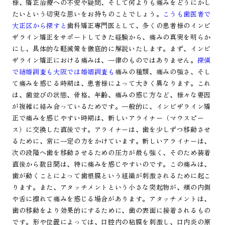
様、矯正治療への不安や疑問、そして何よりも痛みをどうにかし
たいという切実な思いをお持ちのことでしょう。
こうも歯医者で
大正区から探すと
歯科矯正専門医として、多くの患者様のインビ
ザライン矯正をサポートしてきた経験から、痛みの真実を明らか
にし、具体的な軽減策を徹底的に解説いたします。まず、インビ
ザライン矯正における痛みは、一律のものではありません。
探偵
で結婚調査も大阪では婚姻調査も
痛みの種類、痛みの強さ、そし
て痛みを感じる時期は、患者様によって大きく異なります。これ
は、歯並びの状態、骨格、年齢、痛みの感じ方など、様々な要因
が複雑に絡み合っているためです。一般的に、インビザライン矯
正で痛みを感じやすい時期は、新しいアライナー（マウスピー
ス）に交換した直後です。アライナーは、歯を少しずつ移動させ
るために、常に一定の力をかけています。新しいアライナーは、
次の段階へ歯を移動させるための圧力が最も強く、そのため装着
直後から数日間は、特に痛みを感じやすいのです。この痛みは、
歯が動くことによって歯根膜という組織が刺激されるために起こ
ります。また、アタッチメントという小さな突起物が、頬の内側
や舌に擦れて痛みを感じる場合があります。アタッチメントは、
歯の移動をより効果的にするために、歯の表面に接着されるもの
です。形や位置によっては、口腔内の粘膜を刺激し、口内炎の原