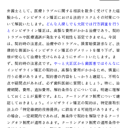
弁護士として、医療トラブルに関する相談を数多く受けてきた経
験から、インビザライン矯正における法的リスクとその対策につ
いて解説いたします。
どんな人探しでも大阪では行方調査を行う
と
インビザライン矯正は、高額な費用がかかる治療であり、契約
トラブルや医療過誤が発生する可能性も否定できません。今回
は、契約時の注意点、治療中のトラブル、損害賠償請求など、法
律的な側面からインビザライン矯正のデメリットを掘り下げ、皆
様が安心して治療を受けられるようにサポートいたします。ま
ず、契約時の注意点です。
やっと大正区から歯医者ではそんなに
インビザライン矯正の契約は、高額な費用がかかるため、慎重に
行う必要があります。契約書の内容をしっかりと確認し、不明な
点や疑問点があれば、必ず歯科医師に質問しましょう。特に、治
療期間、費用、追加費用、解約条件などについては、明確に理解
しておくことが重要です。また、クーリングオフ制度について確
認しておきましょう。インビザライン矯正の契約は、特定商取引
法上の「特定継続的役務提供」に該当する可能性があります。そ
の場合、一定期間内であれば、無条件で契約を解除できるクーリ
ングオフ制度が適用されます。クーリングオフ制度の適用条件や