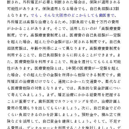
断され、外科矯正が必要と判断された場合は、保険が適用される
可能性があります。保険適用となる場合でも、自己負担額は3割
となります。
でも 、そんな大阪市のどこからしても歯医者で
、
外科矯正は高額な治療となるため、3割負担でも数十万円の費用
がかかることがあります。そこで、活用したいのが「高額療養費
制度」です。高額療養費制度とは、医療費の自己負担額が一定額
を超えた場合、超えた分の金額が払い戻される制度です。自己負
担限度額は、年齢や所得によって異なります。高額療養費制度を
利用することで、自己負担額をさらに抑えることができます。ま
た、医療費控除を利用することで、税金を還付してもらえる可能
性があります。医療費控除とは、1年間の医療費が一定額を超え
た場合、その超えた分の金額を所得から控除できる制度です。歯
列矯正の治療費だけでなく、通院にかかった交通費や、薬代など
も医療費控除の対象となります。では、具体的な資金計画につい
て考えてみましょう。まず、矯正治療にかかる総費用を把握する
ことが重要です。歯科医院でカウンセリングを受け、治療計画と
費用の見積もりを出してもらいましょう。次に、自己資金でどの
くらい負担できるのかを計算しましょう。預貯金や、積み立て保
険などを活用して、自己資金を確保しましょう。そして、不足す
る費用は、デンタルローンを利用することを検討しましょう。デ