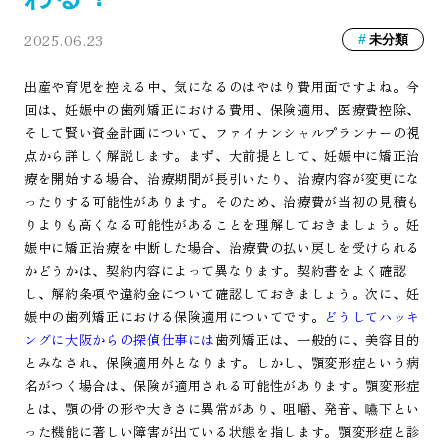
2025.06.23
未分類
出産や育児を控える中、気になるのはやはり費用面ですよね。今
回は、妊娠中の歯列矯正における費用、保険適用、医療費控除、
そして賢い資金計画について、ファイナンシャルプランナーの視
点から詳しく解説します。まず、大前提として、妊娠中に矯正治
療を開始する場合、治療期間が長引いたり、治療内容が変更にな
ったりする可能性があります。そのため、治療費が当初の見積も
りよりも高くなる可能性があることを理解しておきましょう。妊
娠中に矯正治療を中断した場合、治療費の払い戻しを受けられる
かどうかは、契約内容によって異なります。契約書をよく確認
し、解約条項や違約金について確認しておきましょう。次に、妊
娠中の歯列矯正における保険適用についてです。
どうしてハッキ
ングに大阪からの探偵仕事には
歯列矯正は、一般的に、美容目的
とみなされ、保険適用外となります。しかし、顎変形症という病
名がつく場合は、保険が適用される可能性があります。顎変形症
とは、顎の骨の形や大きさに異常があり、咀嚼、発音、嚥下とい
った機能に著しい障害が出ている状態を指します。顎変形症と診