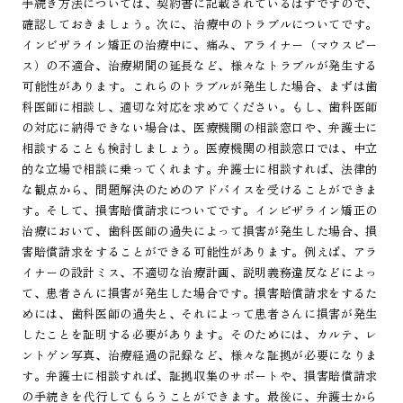
手続き方法については、契約書に記載されているはずですので、
確認しておきましょう。次に、治療中のトラブルについてです。
インビザライン矯正の治療中に、痛み、アライナー（マウスピー
ス）の不適合、治療期間の延長など、様々なトラブルが発生する
可能性があります。これらのトラブルが発生した場合、まずは歯
科医師に相談し、適切な対応を求めてください。もし、歯科医師
の対応に納得できない場合は、医療機関の相談窓口や、弁護士に
相談することも検討しましょう。医療機関の相談窓口では、中立
的な立場で相談に乗ってくれます。弁護士に相談すれば、法律的
な観点から、問題解決のためのアドバイスを受けることができま
す。そして、損害賠償請求についてです。インビザライン矯正の
治療において、歯科医師の過失によって損害が発生した場合、損
害賠償請求をすることができる可能性があります。例えば、アラ
イナーの設計ミス、不適切な治療計画、説明義務違反などによっ
て、患者さんに損害が発生した場合です。損害賠償請求をするた
めには、歯科医師の過失と、それによって患者さんに損害が発生
したことを証明する必要があります。そのためには、カルテ、レ
ントゲン写真、治療経過の記録など、様々な証拠が必要になりま
す。弁護士に相談すれば、証拠収集のサポートや、損害賠償請求
の手続きを代行してもらうことができます。最後に、弁護士から