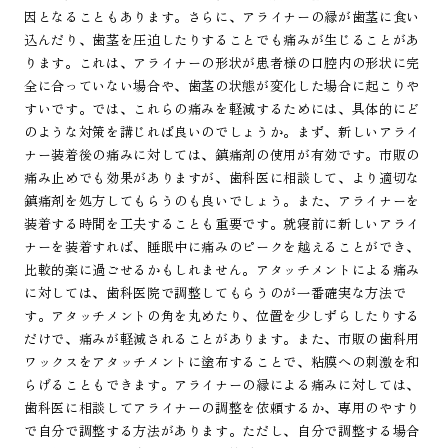
因となることもあります。さらに、アライナーの縁が歯茎に食い
込んだり、歯茎を圧迫したりすることでも痛みが生じることがあ
ります。これは、アライナーの形状が患者様の口腔内の形状に完
全に合っていない場合や、歯茎の状態が変化した場合に起こりや
すいです。では、これらの痛みを軽減するためには、具体的にど
のような対策を講じれば良いのでしょうか。まず、新しいアライ
ナー装着後の痛みに対しては、鎮痛剤の使用が有効です。市販の
痛み止めでも効果がありますが、歯科医に相談して、より適切な
鎮痛剤を処方してもらうのも良いでしょう。また、アライナーを
装着する時間を工夫することも重要です。就寝前に新しいアライ
ナーを装着すれば、睡眠中に痛みのピークを越えることができ、
比較的楽に過ごせるかもしれません。アタッチメントによる痛み
に対しては、歯科医院で調整してもらうのが一番確実な方法で
す。アタッチメントの角を丸めたり、位置を少しずらしたりする
だけで、痛みが軽減されることがあります。また、市販の歯科用
ワックスをアタッチメントに塗布することで、粘膜への刺激を和
らげることもできます。アライナーの縁による痛みに対しては、
歯科医に相談してアライナーの調整を依頼するか、専用のやすり
で自分で調整する方法があります。ただし、自分で調整する場合