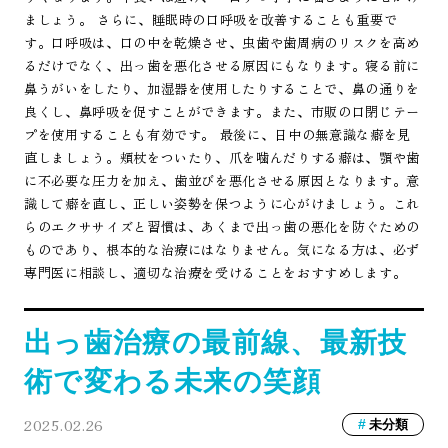
ましょう。 さらに、睡眠時の口呼吸を改善することも重要で
す。口呼吸は、口の中を乾燥させ、虫歯や歯周病のリスクを高め
るだけでなく、出っ歯を悪化させる原因にもなります。寝る前に
鼻うがいをしたり、加湿器を使用したりすることで、鼻の通りを
良くし、鼻呼吸を促すことができます。また、市販の口閉じテー
プを使用することも有効です。 最後に、日中の無意識な癖を見
直しましょう。頬杖をついたり、爪を噛んだりする癖は、顎や歯
に不必要な圧力を加え、歯並びを悪化させる原因となります。意
識して癖を直し、正しい姿勢を保つように心がけましょう。これ
らのエクササイズと習慣は、あくまで出っ歯の悪化を防ぐための
ものであり、根本的な治療にはなりません。気になる方は、必ず
専門医に相談し、適切な治療を受けることをおすすめします。
出っ歯治療の最前線、最新技
術で変わる未来の笑顔
2025.02.26
未分類